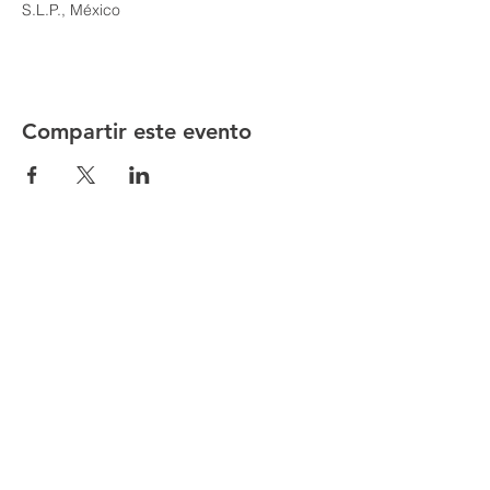
S.L.P., México
Compartir este evento
Directorio CCSLP
Buzón de Sugerencias
Código de Conducta
Directorio Hoteles
Formulario Hoteles
Instalaciones