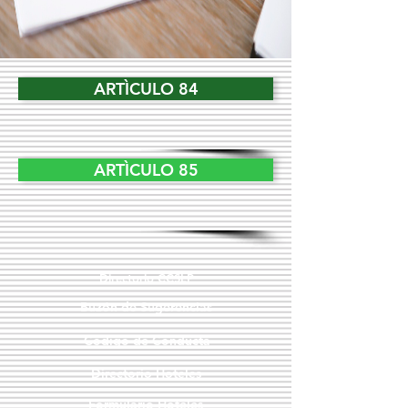
ARTÌCULO 84
ARTÌCULO 85
Directorio CCSLP
Buzón de Sugerencias
Código de Conducta
Directorio Hoteles
Formulario Hoteles