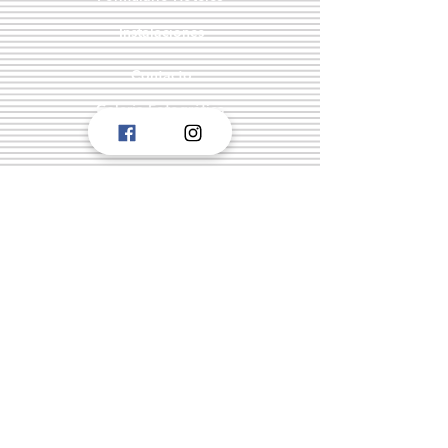
Instalaciones
Contacto
Galería Fotográfica
Descargas
Restaurantes
Lugares Turísticos
Conectividad
Aviso de Privacidad
Síguenos en: