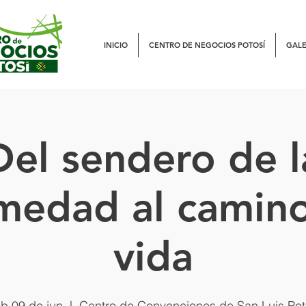
INICIO
CENTRO DE NEGOCIOS POTOSÍ
GALE
Del sendero de l
medad al camino
vida
b 09 de jun
  |  
Centro de Convenciones de San Luis Po