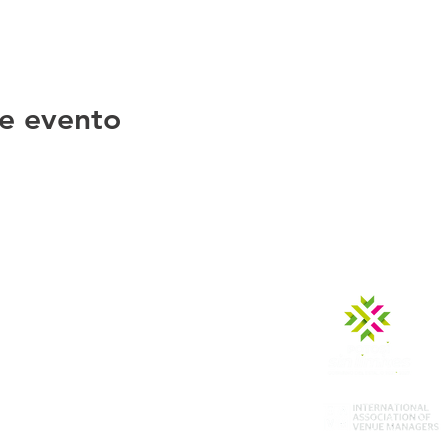
e evento
teles
Aviso de Privacidad
Transparencia
Descargas
icos
Directorio CCSLP
Buzón de Sugerencias
teles
Código de Conducta