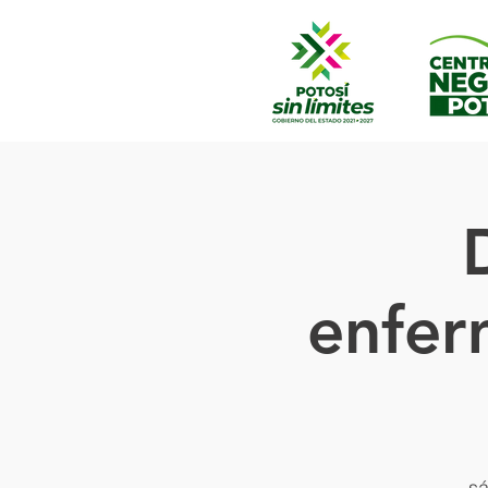
enfer
sá