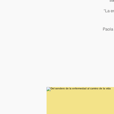
“La e
Paola