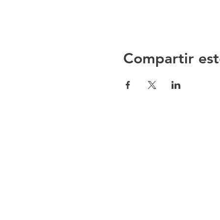
Compartir est
Directorio Ho
Instalaciones
Restaurantes
Lugares Turíst
Contacto
Conectividad
Galería Fotográfica
Formulario Ho
Calendario CNPOTOSI